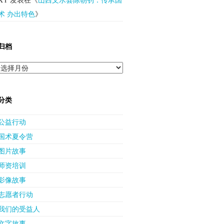
术 办出特色
》
归档
归
档
分类
公益行动
国术夏令营
图片故事
师资培训
影像故事
志愿者行动
我们的受益人
文字故事