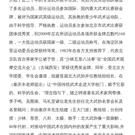
了多名运动员，部分运动员参加国际、国内重大武术比赛获金
牌，被评为国家武英级运动员。其执教的青少年武术运动队，
由于科学指导、严格执教，运动员多次参加北京市武术比赛获
团体优秀奖，到2000年左右所训运动员各项所获金牌总数约168
枚，一大批运动员获国家一级、二级运动员称号。在海淀区体
育运动委员会荣获特等奖。1982年在各方支持推荐下，代表北
京队首次将家学公诸于世，其“少林五形八法拳”在“全国武术观
摩交流大会”上（古城西安）荣获优秀奖金牌。同年，受北京大
学团委、学生会邀请，组建首届北大武协并任教练组组长。在
（秦庆丰老师提出）让“中国传统武术走进大学校门，赋予它新
的、科学的生命。”理念指引下，随之聘请著名武术家周尊佛、
李子鸣、吴图南、马礼堂诸位老先生担任北大武协名誉会长及
名誉顾问；并由秦庆丰先生组建（五大门派）教练组，分别传
授：少林、形意、八卦、太极、散手；北大武协像一面旗帜，
80年代初，对推动中国武术在国内外的发展产生了重大影响,并
得到国家体委、中国武术研究院的大力支持。秦庆丰先生相继