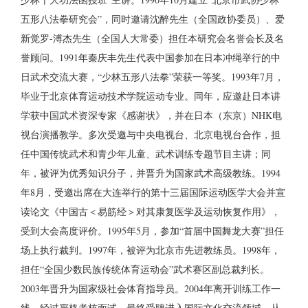
五形八法拳研究会”，同时邀请沈醉先生（全国政协委员）、爱
新觉罗-溥杰先生（全国人大常委）担任本研究会名誉会长及名
誉顾问。1991年秦庆丰先生代表中国参加在日本冲绳举行的中
日武术交流大赛，“少林五形八法拳”荣获一等奖。1993年7月，
毕业于北京体育运动技术学院运动专业。同年，应邀赴日本讲
学获中国武术资深专家《感谢状》，并在日本（东京）NHK电
视台演播教学。多次受邀与中央电视台、北京电视台合作，担
任中国传统武术和青少年儿童、武术训练专题节目主讲；同
年，被评为优秀知识分子，并晋升为国家武术高级教练。1994
年8月，受邀出席在大连举行的第十三届国际运动医学大会并宣
读论文《中国古＜易筋经＞对其康复医学及运动恢复作用》，
受到大会高度评价。1995年5月，参加“首届中国舞龙大赛”担任
场上执行裁判。1997年，被评为北京市先进教练员。1998年，
担任“全国少数民族传统体育运动会”武术赛区副总裁判长。
2003年晋升为国家级社会体育指导员。2004年离开训练工作一
线，经过严格考核面试，最终受聘进入国际文化交流领域，从