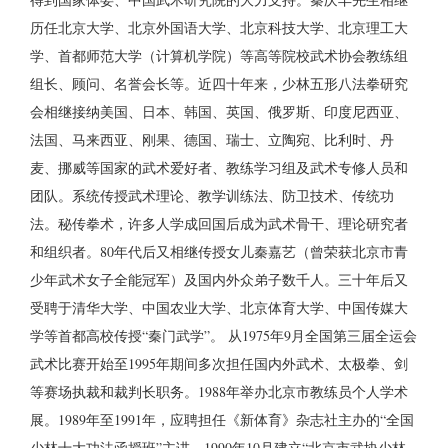
历任北京大学、北京外国语大学、北京科技大学、北京理工大
学、首都师范大学（计算机学院）等高等院校武术协会教练组
组长、顾问、名誉会长等。近四十年来，少林五形八法拳研究
会相继接纳美国、日本、韩国、英国、俄罗斯、印度尼西亚、
法国、马来西亚、刚果、德国、瑞士、立陶宛、比利时、丹
麦、挪威等国家的武术爱好者、教练学习组及武术专修人员和
团队。系统传授武术理论、教学训练法、防卫技术、传统功
法。秘传拳术，许多人学成回国后成为武术骨干、理论研究者
和组织者。80年代后又相继传授女儿秦嘉艺（曾荣获北京市青
少年武术女子全能冠军）及国内外众弟子数千人。三十年后又
受聘于清华大学、中国农业大学、北京体育大学、中国传媒大
学等首都高校传授“秦门武学”。 从1975年9月全国第三届全运会
武术比赛开始至1995年期间多次担任国内外武术、太极拳、剑
等赛场执裁和裁判长职务。1988年举办北京市教练员个人学术
展。1989年至1991年，应聘担任《新体育》杂志社主办的“全国
少林十大功法函授班”主讲。1990年10月建立“北京市武协少林