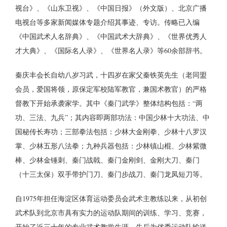
视台》、《山东卫视》、《中国日报》（外文版）、北京广播
电视台等多家新闻媒体专题介绍其事迹、专访。传略已入编
《中国武术人名辞典》、《中国武术大辞典》、《世界优秀人
才大典》、《国际名人录》、《世界名人录》等60余部辞书。
秦庆丰会长自幼八岁习武，十四岁在家父秦铁英先生（老同盟
会员，爱国将领，原保定军校陆军教官，兼国术教官）的严格
督教下开始承袭家学。其中《秦门武学》整体结构包括：“两
功、三法、九兵”；其内容即两部功法：中国少林十大功法、中
国秘传长寿功；三部拳法包括：少林大金刚拳、少林十八罗汉
掌、少林五形八法拳；九种兵器包括：少林镇山棍、少林紫微
棒、少林金锤刺、秦门战戟、秦门金刚剑、金刚大刀、秦门
（十三太保）双手带护门刀、秦门步战刀、秦门龙凤短刀等。
自1975年担任海淀区体育运动委员会武术主教练以来，从初创
武术队到北京市具有实力的运动队期间的训练、学习、竞赛，
开始了近三十年的专业武术教学生涯。先后为优秀运动队输送