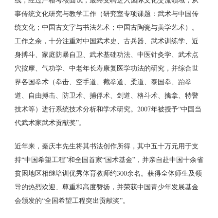
事传统文化研究与教学工作（研究室专项课题：武术与中国传
统文化；中国古文字与书法艺术；中国古陶瓷与美学艺术）。
工作之余，十分注重对中国武术史、古兵器、武术训练学、近
身搏斗、家庭防暴自卫、武术基础功法、中医针灸学、武术点
穴按摩、气功学、中老年长寿康复医学功法的研究，并综合世
界各国拳术（拳击、空手道、截拳道、柔道、泰国拳、跆拳
道、自由搏击、防卫术、捕俘术、剑道、格斗术、擒拿、特警
技术等）进行系统技术分析和学术研究。2007年被授予“中国当
代武术家武术贡献奖”。
近年来，秦庆丰先生将其书法创作所得，其中五十万元用于支
持“中国希望工程”和全国首家“国术基金”，并亲自赴中国十余省
贫困地区相继培训优秀体育教师约300余名。获得全体师生及领
导的热烈欢迎、尊重和高度赞扬，并荣获中国青少年发展基金
会颁发的“全国希望工程突出贡献奖”。