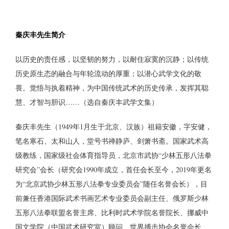
秦庆丰先生简介
以历史的责任感，以坚韧的努力，以耐住寂寞的沉静；以传统
历史原生态的融合与年轮流动的厚重；以潜心武学文化的敬
畏。觉悟与执着精神，为中国传统武术的历史传承，发挥其聪
慧、才智与胆识……（选自秦庆丰武学文集）
秦庆丰先生（1949年1月生于北京、汉族）祖籍安徽，字安健，
笔名寒石、太和山人，堂号书禅静庐、剑箫书斋。国家武术高
级教练，国家级社会体育指导员，北京市武协“少林五形八法拳
研究会”会长（研究会1990年成立，首任会长至今，2019年更名
为“北京武协少林五形八法拳专业委员会”随任名誉会长），目
前兼任香港国际武术书画艺术专业委员会副主任、俄罗斯少林
五形八法拳联盟名誉主席、比利时武术学院名誉院长、挪威中
国文学院（中国武术研究室）顾问、世界搏击协会名誉会长、