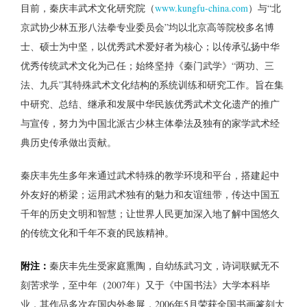
目前，秦庆丰武术文化研究院（
www.kungfu-china.com
）与“北
京武协少林五形八法拳专业委员会”均以北京高等院校多名博
士、硕士为中坚，以优秀武术爱好者为核心；以传承弘扬中华
优秀传统武术文化为己任；始终坚持《秦门武学》“两功、三
法、九兵”其特殊武术文化结构的系统训练和研究工作。旨在集
中研究、总结、继承和发展中华民族优秀武术文化遗产的推广
与宣传，努力为中国北派古少林主体拳法及独有的家学武术经
典历史传承做出贡献。
秦庆丰先生多年来通过武术特殊的教学环境和平台，搭建起中
外友好的桥梁；运用武术独有的魅力和友谊纽带，传达中国五
千年的历史文明和智慧；让世界人民更加深入地了解中国悠久
的传统文化和千年不衰的民族精神。
附注：
秦庆丰先生受家庭熏陶，自幼练武习文，诗词联赋无不
刻苦求学，至中年（2007年）又于《中国书法》大学本科毕
业，其作品多次在国内外参展，2006年5月荣获全国书画篆刻大