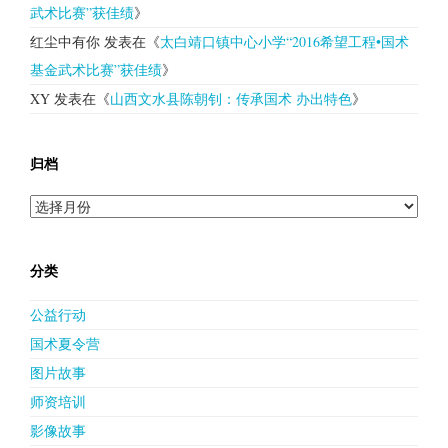
武术比赛”获佳绩
》
红尘中有你
发表在《
太白靖口镇中心小学“2016希望工程•国术
基金武术比赛”获佳绩
》
XY
发表在《
山西文水县陈朝钊：传承国术 办出特色
》
归档
归
档
分类
公益行动
国术夏令营
图片故事
师资培训
影像故事