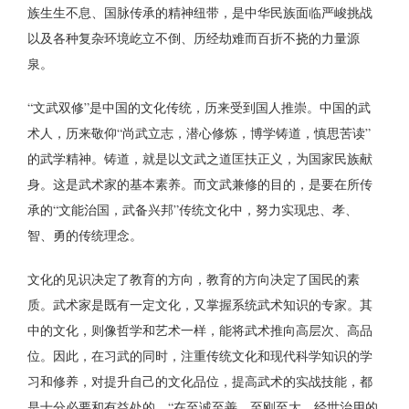
族生生不息、国脉传承的精神纽带，是中华民族面临严峻挑战
以及各种复杂环境屹立不倒、历经劫难而百折不挠的力量源
泉。
“文武双修”是中国的文化传统，历来受到国人推崇。中国的武
术人，历来敬仰“尚武立志，潜心修炼，博学铸道，慎思苦读”
的武学精神。铸道，就是以文武之道匡扶正义，为国家民族献
身。这是武术家的基本素养。而文武兼修的目的，是要在所传
承的“文能治国，武备兴邦”传统文化中，努力实现忠、孝、
智、勇的传统理念。
文化的见识决定了教育的方向，教育的方向决定了国民的素
质。武术家是既有一定文化，又掌握系统武术知识的专家。其
中的文化，则像哲学和艺术一样，能将武术推向高层次、高品
位。因此，在习武的同时，注重传统文化和现代科学知识的学
习和修养，对提升自己的文化品位，提高武术的实战技能，都
是十分必要和有益处的。“在至诚至善、至刚至大，经世治用的