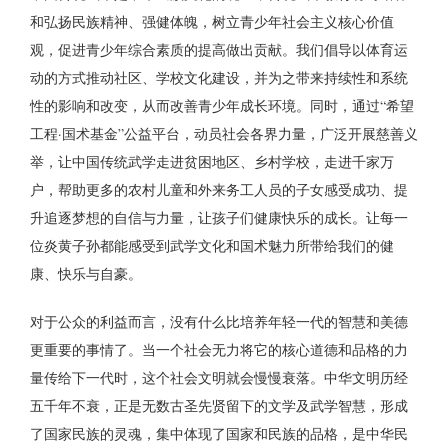
和弘扬民族精神、强健体魄，树立青少年社会主义核心价值
观，促进青少年综合素质的提高做出贡献。我们倡导以体育运
动的方式推动社区、学校文化建设，并为之带来持续性和系统
性的影响和改变，从而改善青少年成长环境。同时，通过“希望
工程·国术基金”公益平台，动员社会各界力量，广泛开展慈善义
举，让中国传统武学走进贫困地区、乡村学校，走进千家万
户，帮助更多的农村儿童和外来务工人员的子女感受成功、提
升追逐梦想的自信与力量，让孩子们健康快乐的成长。让每一
位炎黄子孙都能感受到武学文化和国术魅力所带给我们的健
康、快乐与自豪。
对于公众的利益而言，没有什么比培养年轻一代的智慧和美德
更重要的事情了。当一个社会无力将它的核心道德和品格的力
量传给下一代时，这个社会文明就会慢慢衰落。中华文明历经
五千年不衰，正是无数古圣先贤留下的文学及武学智慧，形成
了国家民族的灵魂，集中体现了国家和民族的品格，是中华民