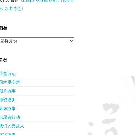
术 办出特色
》
归档
归
档
分类
公益行动
国术夏令营
图片故事
师资培训
影像故事
志愿者行动
我们的受益人
文字故事