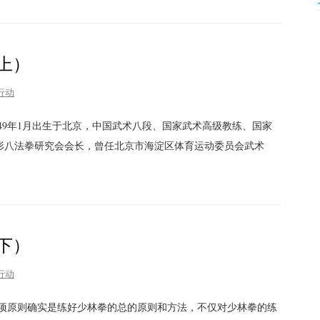
上）
行动
949年1月出生于北京，中国武术八段、国家武术高级教练、国家
形八法拳研究会会长，曾任北京市海淀区体育运动委员会武术
下）
行动
四项原则确实是练好少林拳的总的原则和方法，不仅对少林拳的练