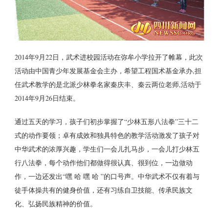
2014年9月22日，武术进校园活动在弥牟小学拉开了帷幕，此次
活动由中国青少年发展基金会主办，希望工程国术基金承办,担
任武术教学的是北派少林拳名家秦庆丰、秦云两位老师,活动于
2014年9月26日结束。
通过五天的学习，孩子们初步掌握了“少林五形八法拳”三十二
式的动作要领；卓有成效和独具特色的教学活动激发了孩子对
中华武术的浓厚兴趣，学生们一会儿扎马步，一会儿打少林五
行八法拳，每个动作他们都做得很认真、很到位，一边做动
作，一边还发出“嘿 哈 嘿 哈 ”的口号声。中华武术不仅有着与
徒手体操共有的健身价值，还有习练自卫技能、传承民族文
化、弘扬民族精神的价值。