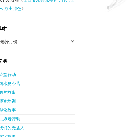
术 办出特色
》
归档
归
档
分类
公益行动
国术夏令营
图片故事
师资培训
影像故事
志愿者行动
我们的受益人
文字故事