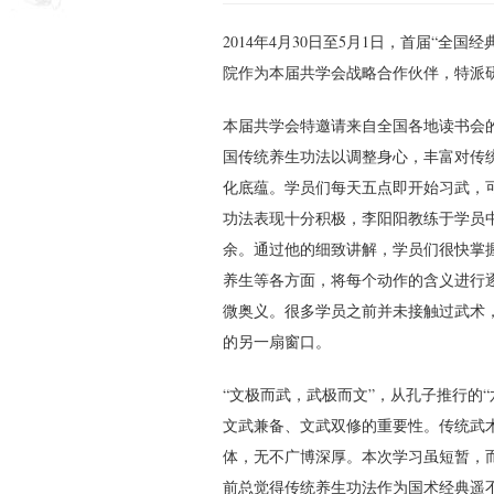
2014年4月30日至5月1日，首届“
院作为本届共学会战略合作伙伴，特派
本届共学会特邀请来自全国各地读书会
国传统养生功法以调整身心，丰富对传
化底蕴。学员们每天五点即开始习武，可
功法表现十分积极，李阳阳教练于学员
余。通过他的细致讲解，学员们很快掌
养生等各方面，将每个动作的含义进行
微奥义。很多学员之前并未接触过武术
的另一扇窗口。
“文极而武，武极而文”，从孔子推行的
文武兼备、文武双修的重要性。传统武
体，无不广博深厚。本次学习虽短暂，
前总觉得传统养生功法作为国术经典遥