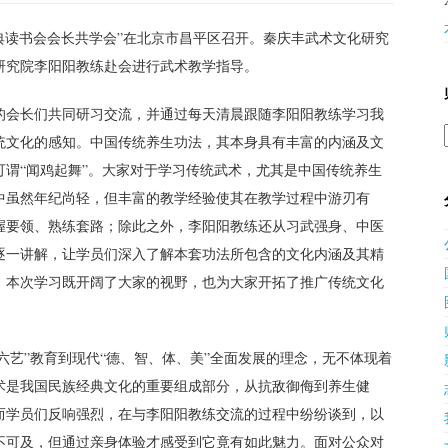
全国经典读书会会长共学会”在北京市昌平区召开。秦庆丰武术文化研究
研究院李阳阳教练赴会进行武术教学指导。
的会长们共同研习交流，并通过每天清晨跟随李阳阳教练学习我
统文化的感知。中国传统养生功法，其本身具有丰富的内涵及文
谓“闻鸡起舞”。大家对于学习传统武术，尤其是中国传统养生
中虽然年纪尚轻，但丰富的教学经验使其在教学过程中游刃有
握要领、熟练套路；除此之外，李阳阳教练还从习武强身、中医
逐一讲解，让学员们深入了解本套功法所包含的文化内涵及其精
，本次学习既开阔了大家的视野，也为大家开拓了推广传统文化
“六艺”教育到现代“德、智、体、美”全面发展的理念，无不体现着
术是我国民族经典文化的重要组成部分，从抗敌御侮到养生健
而学员们反响强烈，在与李阳阳教练交流的过程中纷纷谈到，以
不可及，但通过亲身体验才感受到它竟有如此魅力。面对公众对