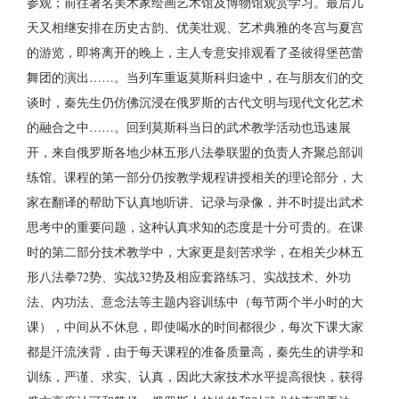
参观；前往著名美术家绘画艺术馆及博物馆观赏学习。最后几
天又相继安排在历史古韵、优美壮观、艺术典雅的冬宫与夏宫
的游览，即将离开的晚上，主人专意安排观看了圣彼得堡芭蕾
舞团的演出……。当列车重返莫斯科归途中，在与朋友们的交
谈时，秦先生仍仿佛沉浸在俄罗斯的古代文明与现代文化艺术
的融合之中……。回到莫斯科当日的武术教学活动也迅速展
开，来自俄罗斯各地少林五形八法拳联盟的负责人齐聚总部训
练馆。课程的第一部分仍按教学规程讲授相关的理论部分，大
家在翻译的帮助下认真地听讲、记录与录像，并不时提出武术
思考中的重要问题，这种认真求知的态度是十分可贵的。在课
时的第二部分技术教学中，大家更是刻苦求学，在相关少林五
形八法拳72势、实战32势及相应套路练习、实战技术、外功
法、内功法、意念法等主题内容训练中（每节两个半小时的大
课），中间从不休息，即使喝水的时间都很少，每次下课大家
都是汗流浃背，由于每天课程的准备质量高，秦先生的讲学和
训练，严谨、求实、认真，因此大家技术水平提高很快，获得