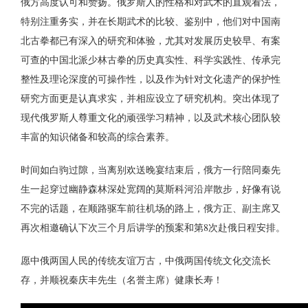
俄方高度认可和赞扬。俄罗斯人的性格和对武术的直观看法，
特别注重务实，并在长期武术的比较、鉴别中，他们对中国南
北古拳都已有深入的研究和体验，尤其对发展历史较早、有案
可查的中国北派少林古拳的历史真实性、科学实践性、传承完
整性及理论深度的可操作性，以及作为针对文化遗产的保护性
研究方面更是认真求实，并相应设立了研究机构。突出体现了
现代俄罗斯人尊重文化的顽强学习精神，以及武术核心团队较
丰富的知识储备和较高的综合素养。
时间如白驹过隙，当离别欢送晚宴结束后，俄方一行陪同秦先
生一起穿过幽静森林深处宽阔的莫斯科河沿岸散步，好像有说
不完的话题，在顺路驱车前往机场的路上，俄方正、副主席又
再次相邀确认下次三个月后讲学的预案和第8次赴俄日程安排。
愿中俄两国人民的传统友谊万古，中俄两国传统文化交流长
存，并顺祝秦庆丰先生（名誉主席）健康长寿！