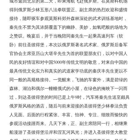
城市返回北京的第二天，即乘海航飞赴俄罗斯。在莫斯科机场
得到俄罗斯少林五形八法拳联盟正、副主席的热烈欢迎和盛情
接待，随即驱车参观莫斯科郊外森林深处的武术训练基地时，
秦先生不禁为其浓荫覆盖下的幽静、美妙，如氧吧般的场地为
之赞叹。晚宴后，并于当晚陪同秦先生一起乘高速列车（软
卧）前往圣彼得堡，本次以俄罗斯著名武术家、俄罗斯后备军
官协会主席亚历山大堪辛先生为首的联盟朋友们，以对中国人
民的友好情谊和对中国5000年传统文明的敬意，对来自中国的
最具传统文化实力和真实的武道家学功底的秦庆丰先生更以不
同一般的高规格接待。一觉醒来，飞驰的车窗外，满是碧绿的
森林、湖泊和偶尔一幢幢俄式的小屋，在绿色的掩映下一闪而
过，到达圣彼得堡的时间已是上午9时，汽车将秦先生送至颇具
俄罗斯风格的酒店，随后与前来迎接的圣彼得堡少林拳法负责
人见面。后面的行程紧张、丰富、怡神、专注、细致而愉快的
参观活动接踵而来。几天下来，正、副主席陪同一行，相继乘
船漫游了圣彼得堡沿岸和涅瓦河风光；并进入圣彼得堡大教堂