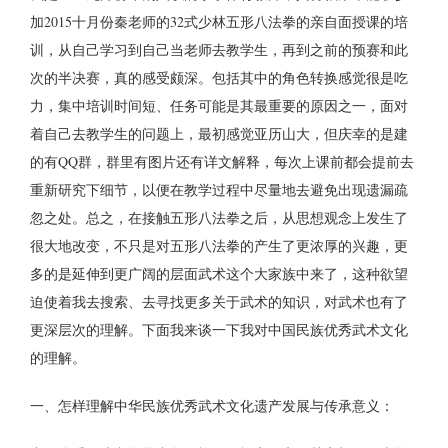
加2015十月份秦老师的32式少林五形八法拳的亲自面授课的培
训，从自己学习到自己当老师去教学生，再到之前的预赛和此
次的半决赛，真的感受颇深。包括其中的角色转换感觉很是吃
力，集中培训时间短、任务可能是其最重要的原因之一，面对
着自己去教学生的问题上，最初感觉亚历山大，但庆幸的是建
的有QQ群，群里有图片还有详文解释，每次上课前都会提前去
重新研究下细节，以便在教学过程中尽量地去避免出现遗漏疏
忽之处。总之，在接触五形八法拳之后，从思想观念上发生了
很大地改变，不只是对五形八法拳的产生了更浓厚的兴趣，更
多的是延伸到更广阔的层面武术这个大家族中来了，这种欲望
迫使着我去搜索、去寻找更多关于武术的知识，对武术也有了
更深层次的理解。下面我来谈一下我对中国民族优秀武术文化
的理解。
一、怎样理解中华民族优秀武术文化遗产发展与传承意义：