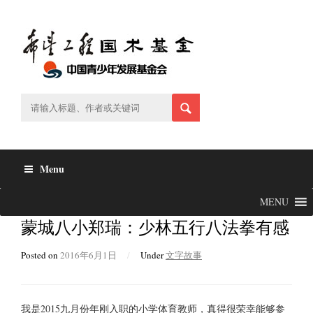
Skip
to
content
Menu
MENU
蒙城八小郑瑞：少林五行八法拳有感
Posted on
2016年6月1日
/
Under
文字故事
我是2015九月份年刚入职的小学体育教师，真得很荣幸能够参