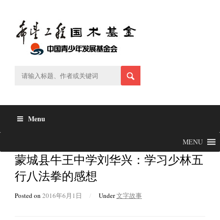
Skip
to
content
Menu
MENU
蒙城县牛王中学刘华兴：学习少林五
行八法拳的感想
Posted on
2016年6月1日
/
Under
文字故事