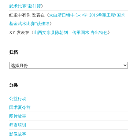
武术比赛”获佳绩
》
红尘中有你
发表在《
太白靖口镇中心小学“2016希望工程•国术
基金武术比赛”获佳绩
》
XY
发表在《
山西文水县陈朝钊：传承国术 办出特色
》
归档
归
档
分类
公益行动
国术夏令营
图片故事
师资培训
影像故事