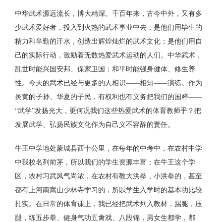
中华武术源远流长，博大精深。千百年来，古今中外，又有多
少武术爱好者，投入到火热的武术事业中去，是他们用毕生的
精力和辛勤的汗水，创造出辉煌灿烂的武术文化；是他们用自
己的实际行动，激励着无数热爱武术运动的人们。中华武术，
乱世时能兴国安邦、保家卫国；和平时能强身健体、修生养
性。今天的武术已经与更多的人相识——相知——演练。作为
炎黄的子孙、华夏的子民，有权利也有义务把我们的国粹——
“武学”发扬光大，更何况我们这些热爱武术的体育教师乎？把
发展武学、弘扬民族文化作为自己义不容辞的责任。
牛王中学地处蒙城县西十公里，在每年的中考中，在农村中学
中我校名列前茅，所以我们的学生资源丰富；在牛王这个学
区，农村习武风气尚浓，在农村有教大洪拳，小洪拳的，甚至
都有上河南嵩山少林寺学习的，所以学生入学时的基本功比较
扎实。在日常的体育课上，我已经把武术列入教材，踢腿，压
腿，练五步拳、健身气功五禽戏、八段锦，男女生都学，都