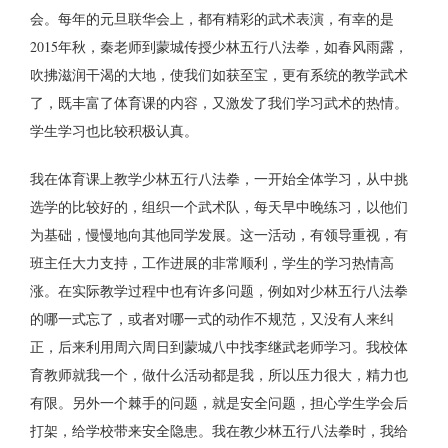
会。每年的元旦联华会上，都有精彩的武术表演，有幸的是
2015年秋，秦老师到蒙城传授少林五行八法拳，如春风雨露，
吹拂滋润干渴的大地，使我们如获至宝，更有系统的教学武术
了，既丰富了体育课的内容，又激发了我们学习武术的热情。
学生学习也比较积极认真。
我在体育课上教学少林五行八法拳，一开始全体学习，从中挑
选学的比较好的，组织一个武术队，每天早中晚练习，以他们
为基础，慢慢地向其他同学发展。这一活动，有领导重视，有
班主任大力支持，工作进展的非常顺利，学生的学习热情高
涨。在实际教学过程中也有许多问题，例如对少林五行八法拳
的哪一式忘了，或者对哪一式的动作不规范，又没有人来纠
正，后来利用周六周日到蒙城八中找李继武老师学习。我校体
育教师就我一个，做什么活动都是我，所以压力很大，精力也
有限。另外一个棘手的问题，就是安全问题，担心学生学会后
打架，给学校带来安全隐患。我在教少林五行八法拳时，我给