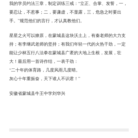
我的学员约法三章，制定训练三戒：“立正、合掌、发誓，一，
要忍让，不惹事；二，要谦虚，不显露，三，危急之时要出
手。”规范他们的言行，才认真教他们。
星星之火可以燎原，在蒙城县这块沃土上，有秦老师的大力支
持；有李继武老师的坚持；有我们年轻一代的火热干劲，一定
能让少林五行八法拳在蒙城县广袤的大地上生根，发展，壮
大！最后用一首诗作结，一表干劲：
“二十年的体育路，几度风雨几度晴。
灰心十年重振奋，天下谁人不识君！”
安徽省蒙城县牛王中学刘华兴