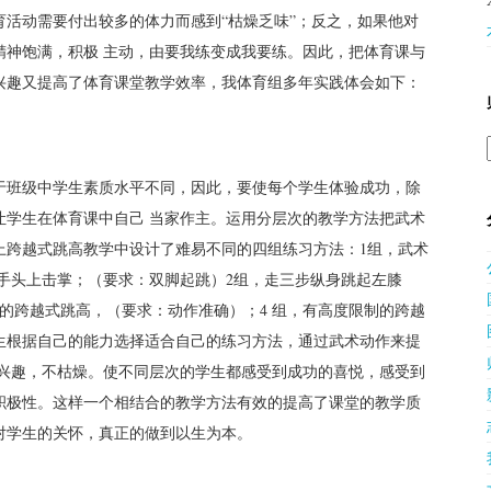
活动需要付出较多的体力而感到“枯燥乏味”；反之，如果他对
精神饱满，积极 主动，由要我练变成我要练。因此，把体育课与
兴趣又提高了体育课堂教学效率，我体育组多年实践体会如下：
于班级中学生素质水平不同，因此，要使每个学生体验成功，除
让学生在体育课中自己 当家作主。运用分层次的教学方法把武术
上跨越式跳高教学中设计了难易不同的四组练习方法：1组，武术
手头上击掌；（要求：双脚起跳）2组，走三步纵身跳起左膝
的跨越式跳高，（要求：动作准确）；4 组，有高度限制的跨越
生根据自己的能力选择适合自己的练习方法，通过武术动作来提
 兴趣，不枯燥。使不同层次的学生都感受到成功的喜悦，感受到
积极性。这样一个相结合的教学方法有效的提高了课堂的教学质
对学生的关怀，真正的做到以生为本。