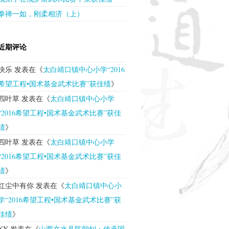
拳禅一如，刚柔相济（上）
近期评论
快乐
发表在《
太白靖口镇中心小学“2016
希望工程•国术基金武术比赛”获佳绩
》
四叶草
发表在《
太白靖口镇中心小学
“2016希望工程•国术基金武术比赛”获佳
绩
》
四叶草
发表在《
太白靖口镇中心小学
“2016希望工程•国术基金武术比赛”获佳
绩
》
红尘中有你
发表在《
太白靖口镇中心小
学“2016希望工程•国术基金武术比赛”获
佳绩
》
XY
发表在《
山西文水县陈朝钊：传承国