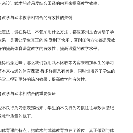
点来设计武术的难易度结合田径的内容来提高教学效率。
育教学与武术教学相结合的有效性的关键
无定法，贵在得法，不管采用什么方法，都应落到是否调动了学
效果，是否让学生真正的感 受到了快乐，否则任何方法都是无效
好的提高体育课堂教学的有效性，提高课堂的教学水平。
觉得枯燥乏味，那么我们就用武术比赛等内容来增加学生的学习
节本来枯燥的体育课变 得多样而又有兴趣。同时也培养了学生的
课堂上得到更好的练习效果，提高教学的有效性。
育教学与武术相结合的重要保证
些不良行为习惯表露出来，学生的不良行为习惯往往导致课堂纪
致教学质量的低下。
和体育课的特点，把武术的武德教育放在了首位，真正做到与体