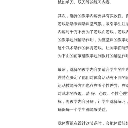
械如单刀、双刀等的练习内容。
其次，选择的教学内容要具有实效性。
游戏活动来调动课堂气氛，吸引学生注
内容时千万不要为了游戏而游戏，游戏
的教学起到辅助作用，为整堂课的教学
这个武术动作的体育游戏。让同学们能
为下面的前滚翻教学起到很好的铺垫作
最后，选择的教学内容要适合学生的生
理特点决定了他们对体育活动有不同的
运动技能等方面也存在着个性差异。在
对武术的兴趣、爱 好、态度、个性心
标，将教学内容分解，让学生选择练习
确保每一个学生都能够受益。
我体育组在设计这节课时，会把体质较