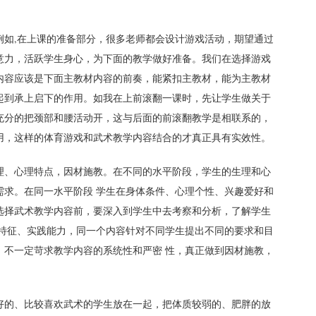
例如,在上课的准备部分，很多老师都会设计游戏活动，期望通过
意力，活跃学生身心，为下面的教学做好准备。我们在选择游戏
内容应该是下面主教材内容的前奏，能紧扣主教材，能为主教材
起到承上启下的作用。如我在上前滚翻一课时，先让学生做关于
充分的把颈部和腰活动开，这与后面的前滚翻教学是相联系的，
用，这样的体育游戏和武术教学内容结合的才真正具有实效性。
理、心理特点，因材施教。在不同的水平阶段，学生的生理和心
需求。在同一水平阶段 学生在身体条件、心理个性、兴趣爱好和
选择武术教学内容前，要深入到学生中去考察和分析，了解学生
理特征、实践能力，同一个内容针对不同学生提出不同的要求和目
，不一定苛求教学内容的系统性和严密 性，真正做到因材施教，
好的、比较喜欢武术的学生放在一起，把体质较弱的、肥胖的放