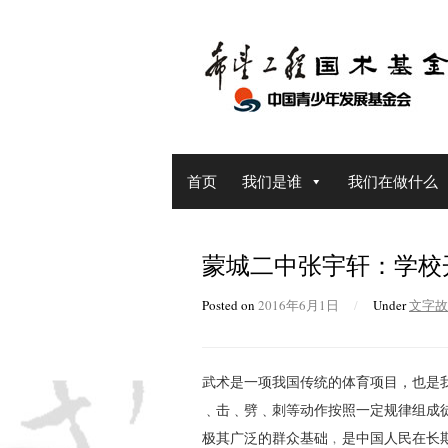
Skip
to
content
首页
我们是谁
我们在做什么
蒙城二中张宇轩：学校
Posted on
2016年6月1日
/
Under
文字故
武术是一项我国传统的体育项目，也是
﹑击﹑劈﹑刺等动作按照一定规律组成
极其广泛的群众基础﹐是中国人民在长