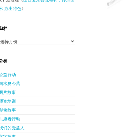
术 办出特色
》
归档
归
档
分类
公益行动
国术夏令营
图片故事
师资培训
影像故事
志愿者行动
我们的受益人
文字故事