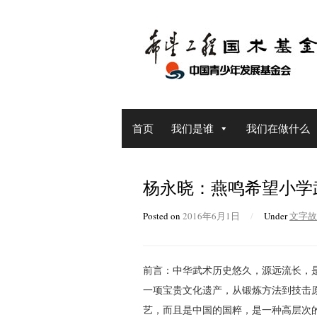
Skip
to
content
首页
我们是谁
我们在做什么
杨永晓：燕鸣希望小学
Posted on
2016年6月1日
/
Under
文字故
前言：中华武术历史悠久，源远流长，
一项宝贵文化遗产，从锻炼方法到技击
艺，而且是中国的国粹，是一种高层次