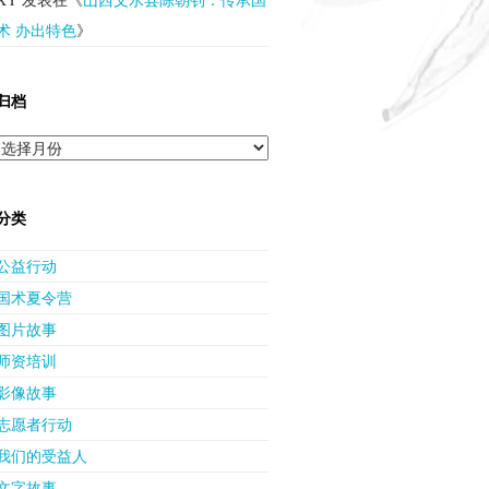
术 办出特色
》
归档
归
档
分类
公益行动
国术夏令营
图片故事
师资培训
影像故事
志愿者行动
我们的受益人
文字故事