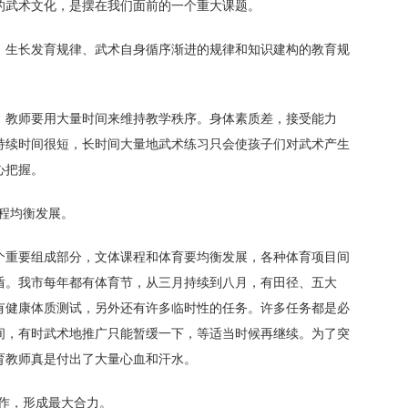
的武术文化，是摆在我们面前的一个重大课题。
、生长发育规律、武术自身循序渐进的规律和知识建构的教育规
，教师要用大量时间来维持教学秩序。身体素质差，接受能力
持续时间很短，长时间大量地武术练习只会使孩子们对武术产生
心把握。
程均衡发展。
个重要组成部分，文体课程和体育要均衡发展，各种体育项目间
盾。我市每年都有体育节，从三月持续到八月，有田径、五大
有健康体质测试，另外还有许多临时性的任务。许多任务都是必
间，有时武术地推广只能暂缓一下，等适当时候再继续。为了突
育教师真是付出了大量心血和汗水。
作，形成最大合力。