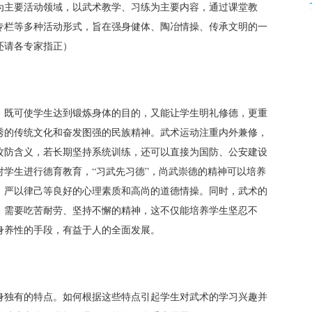
为主要活动领域，以武术教学、习练为主要内容，通过课堂教
专栏等多种活动形式，旨在强身健体、陶冶情操、传承文明的一
还请各专家指正）
，既可使学生达到锻炼身体的目的，又能让学生明礼修德，更重
秀的传统文化和奋发图强的民族精神。武术运动注重内外兼修，
攻防含义，若长期坚持系统训练，还可以直接为国防、公安建设
学生进行德育教育，“习武先习德”，尚武崇德的精神可以培养
、严以律己等良好的心理素质和高尚的道德情操。同时，武术的
，需要吃苦耐劳、坚持不懈的精神，这不仅能培养学生坚忍不
身养性的手段，有益于人的全面发展。
身独有的特点。如何根据这些特点引起学生对武术的学习兴趣并