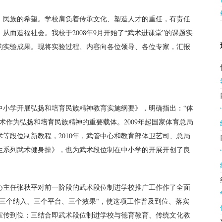
，民族的希望。学校肩负着传承文化、塑造人才的重任，有责任
从而造福社会。我校于2008年9月开始了“武术进课堂”的课题实
的实验成果。现将实验过程、内容向各位领导、各位专家，汇报
《中小学开展弘扬和培育民族精神教育实施纲要》，明确指出：“体
术作为弘扬和培育民族精神的重要载体。2009年起国家体育总局
等段位制新教程，2010年，武管中心和教育部体卫艺司、总局
生系列武术健身操》，也为武术段位制在中小学的开展开创了良
心主任张秋平对前一阶段的武术段位制进学校推广工作作了全面
三个纳入、三个平台、三个效果”，使这项工作普及到位、落实
宣传到位；三结合即武术段位制进学校与德育教育、传统文化教