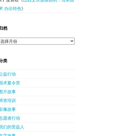
术 办出特色
》
归档
归
档
分类
公益行动
国术夏令营
图片故事
师资培训
影像故事
志愿者行动
我们的受益人
文字故事